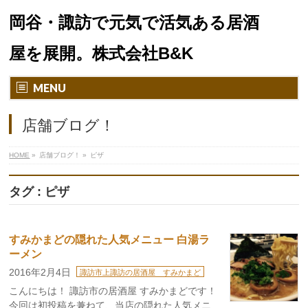
岡谷・諏訪で元気で活気ある居酒
屋を展開。株式会社B&K
MENU
店舗ブログ！
HOME
»
店舗ブログ！
»
ピザ
タグ : ピザ
すみかまどの隠れた人気メニュー 白湯ラ
ーメン
2016年2月4日
諏訪市上諏訪の居酒屋 すみかまど
こんにちは！ 諏訪市の居酒屋 すみかまどです！
今回は初投稿を兼ねて、当店の隠れた人気メニ